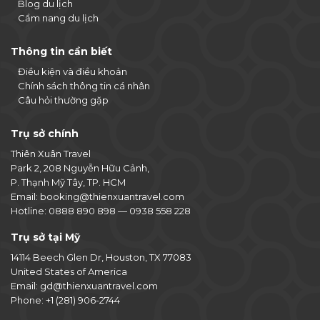
Blog du lịch
Cẩm nang du lịch
Thông tin cần biết
Điều kiện và điều khoản
Chính sách thông tin cá nhân
Câu hỏi thường gặp
Trụ sở chính
Thiên Xuân Travel
Park 2, 208 Nguyễn Hữu Cảnh,
P. Thạnh Mỹ Tây, TP. HCM
Email:
booking@thienxuantravel.com
Hotline:
0888 890 898
—
0938 558 228
Trụ sở tại Mỹ
14114 Beech Glen Dr, Houston, TX 77083
United States of America
Email:
gd@thienxuantravel.com
Phone:
+1 (281) 906-2744