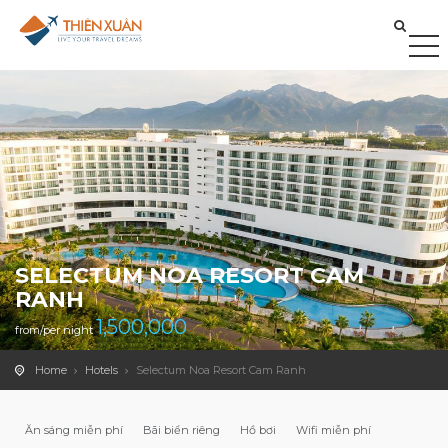
SELECTUM NOA RESORT CAM
RANH
1,500,000
from/per night
Home
Hotels
Selectum Noa Resort Cam Ranh
Ăn sáng miễn phí
Bãi biển riêng
Hồ bơi
Wifi miễn phí