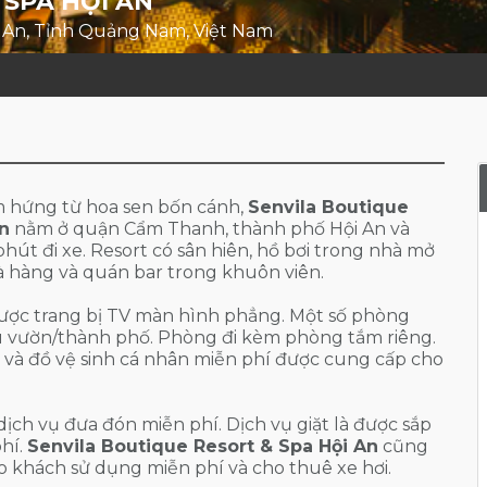
 SPA HỘI AN
 An, Tỉnh Quảng Nam, Việt Nam
ảm hứng từ hoa sen bốn cánh,
Senvila Boutique
An
nằm ở quận Cẩm Thanh, thành phố Hội An và
hút đi xe. Resort có sân hiên, hồ bơi trong nhà mở
 hàng và quán bar trong khuôn viên.
được trang bị TV màn hình phẳng. Một số phòng
u vườn/thành phố. Phòng đi kèm phòng tắm riêng.
 và đồ vệ sinh cá nhân miễn phí được cung cấp cho
ịch vụ đưa đón miễn phí. Dịch vụ giặt là được sắp
hí.
Senvila Boutique Resort & Spa Hội An
cũng
 khách sử dụng miễn phí và cho thuê xe hơi.