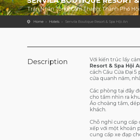
SENVILA BOUTIQUE RESORT &
Trần Nhân Tông, Cẩm Thanh, Thành Phố Hội
Home
Hotels
Senvila Boutique Resort & Spa Hội An
Với kiến trúc lấy c
Description
Resort & Spa Hội 
cách Cầu Cửa Đại 5 p
cửa quanh năm, nhà
Các phòng tại đây 
cho tầm nhìn ra kh
Áo choàng tắm, dép
khách.
Chỗ nghỉ cung cấp d
xếp với một khoản p
cung cấp xe đạp cho