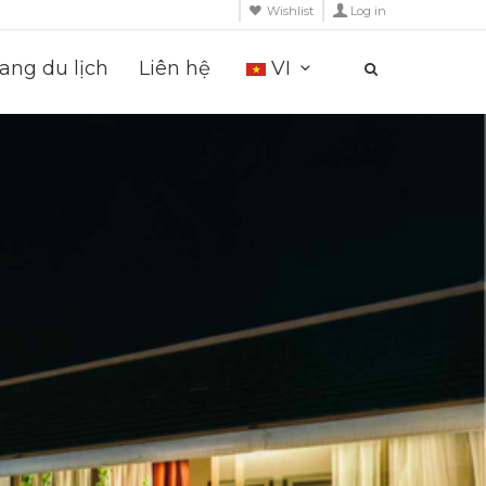
Wishlist
Log in
ng du lịch
Liên hệ
VI