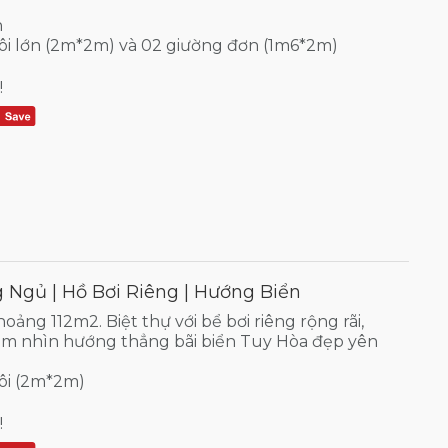
n
ôi lớn (2m*2m) và 02 giường đơn (1m6*2m)
!
 Ngủ | Hồ Bơi Riêng | Hướng Biển
hoảng 112m2. Biệt thự với bể bơi riêng rộng rãi,
m nhìn hướng thẳng bãi biển Tuy Hòa đẹp yên
đôi (2m*2m)
!