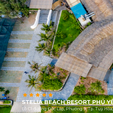
STELIA BEACH RESORT PHÚ Y
Lô C1 đường Độc Lập, Phường 9, Tp. Tuy Hòa