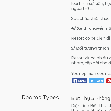
loại hình sự kiện, ti
ngoài trời,…
Sức chứa: 350 khách
4/ Xe di chuyển nộ
Resort có xe điện d
5/ Đối tượng thích
Resort được nhiều đ
nhóm, cặp đôi cho đ
Your opinion counts
Rooms Types
Biệt Thự 3 Phòng
Diện tích Biệt thự k
thoáng mát cùng tầ