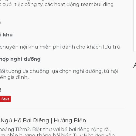
ệc cưới, tiệc công ty, các hoạt động teambuilding
.
i khu
i chuyển nội khu miễn phí dành cho khách lưu trú.
 hợp nghỉ dưỡng
ối tượng ưa chuộng lựa chọn nghỉ dưỡng, từ hội
ến gia đình,…
!
 Ngủ Hồ Bơi Riêng | Hướng Biển
hoảng 112m2. Biệt thự với bể bơi riêng rộng rãi,
m nhìn hướng thẳng bãi biển Tuy Hòa đẹp yên