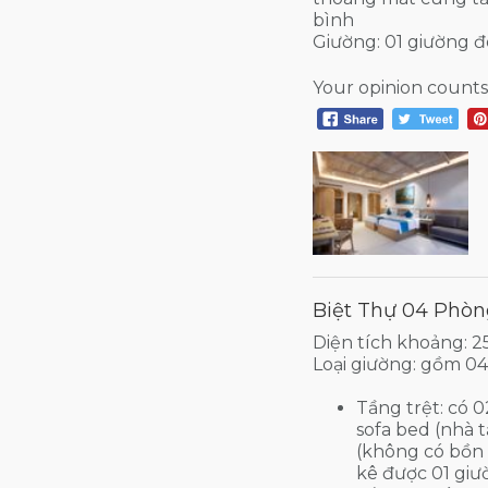
bình
Giường: 01 giường 
Your opinion counts
Biệt Thự 04 Phò
Diện tích khoảng: 2
Loại giường: gồm 0
Tầng trệt: có 
sofa bed (nhà 
(không có bồn
kê được 01 giườ