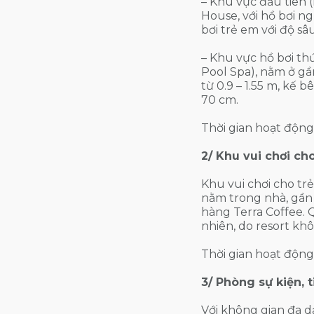
– Khu vực đầu tiên 
House, với hồ bơi ng
bơi trẻ em với độ s
– Khu vực hồ bơi thứ
Pool Spa), nằm ở gầ
từ 0.9 – 1.55 m, kế 
70 cm.
Thời gian hoạt động:
2/ Khu vui chơi ch
Khu vui chơi cho tr
nằm trong nhà, gần 
hàng Terra Coffee. 
nhiên, do resort kh
Thời gian hoạt động:
3/ Phòng sự kiện, t
Với không gian đa d