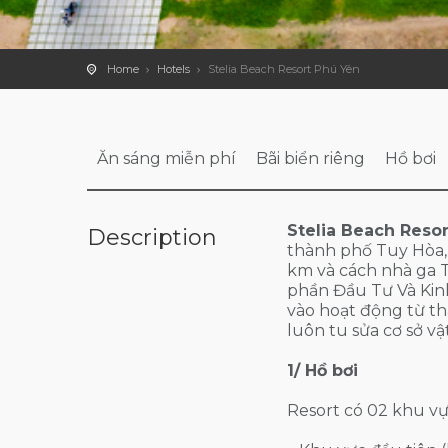
Home
Hotels
Stelia Beach Resort Phú Yên
Ăn sáng miễn phí
Bãi biển riêng
Hồ bơi
Stelia Beach Resor
Description
thành phố Tuy Hòa,
km và cách nhà ga 
phần Đầu Tư Và Kin
vào hoạt động từ th
luôn tu sửa cơ sở v
1/ Hồ bơi
Resort có 02 khu vực