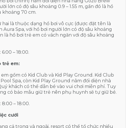
(hồ bơi chính) nằm đối diện nhà hàng Gozo Brew
ười lớn có độ sâu khoảng 0.9 – 1.55 m, gần đó là hồ
âu khoảng 70 cm.
 hai là thuộc dạng hồ bơi vô cực (được đặt tên là
n Aura Spa, với hồ bơi người lớn có độ sâu khoảng
bên là hồ bơi trẻ em có vách ngăn với độ sâu khoảng
 6:00 – 18:00.
o trẻ em:
ẻ em gồm có Kid Club và Kid Play Ground. Kid Club
Pool Spa, còn Kid Play Ground nằm đối diện nhà
Quý khách có thể dẫn bé vào vui chơi miễn phí. Tuy
ông có bảo mẫu giữ trẻ nên phụ huynh sẽ tự giữ bé.
 8:00 – 18:00.
iệc cưới
ạng cả trong và ngoài, resort có thể tổ chức nhiều