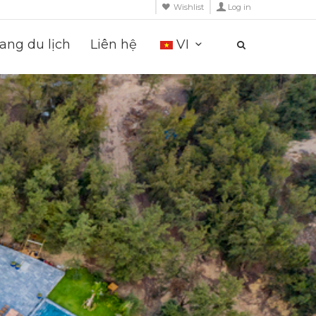
Wishlist
Log in
ng du lịch
Liên hệ
VI