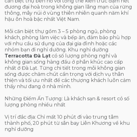
căn biệt thự bên hồ với tổng thể kiến trúc đậm nét
đương đại hoà trong không gian lãng mạn của rừng
thông, mây núi ở vùng thiên nhiên quanh năm khí
hậu ôn hoà bậc nhất Việt Nam.
Mỗi căn biệt thự gồm 3 – 5 phòng ngủ, phòng
khách, phòng làm việc và bếp ăn, đảm bảo phù hợp
với nhu cầu sử dụng của đại gia đình hoặc các
nhóm bạn đi nghỉ dưỡng. Khu nghỉ dưỡng
Terracotta Đà Lạt
có số lượng phòng nghỉ và
không gian sống hàng đầu ở phân khúc cao cấp
nhất ở Đà Lạt. Từng chi tiết trong mỗi không gian
sống được chăm chút cẩn trọng với dịch vụ thân
thiện và tối ưu nhất để các thượng khách luôn cảm
thấy như đang ở nhà mình.
Những Điểm Ấn Tượng: Là khách sạn & resort có số
lượng phòng nhiều nhất
Vị trí đắc địa: Chỉ mất 10 phút đi vào trung tâm
thành phố, 20 phút từ sân bay Liên Khương về khu
nghỉ dưỡng