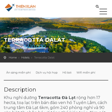
TERRACOTTA DALAT
1,410,000
from/per night
Home
Hotels
Terracotta Dalat
Ăn sáng miễn phí
Dịch vụ hội họp
Hồ bơi
Wifi miễn phí
Description
Khu nghỉ dưỡng
Terracotta Đà Lạt
rộng hơn 17
hecta, toạ lạc trên bán đảo ven hồ Tuyền Lâm, cách
trung tâm Đà Lạt 6km, gồm 240 phòng nghỉ và 90