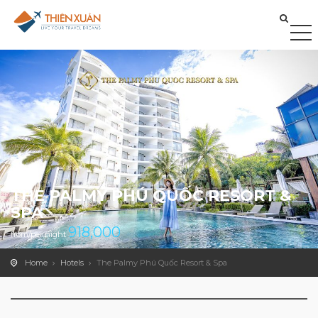
THE PALMY PHÚ QUỐC RESORT &
SPA
918,000
from/per night
Home
Hotels
The Palmy Phú Quốc Resort & Spa