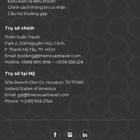
Điều kiện và điều khoản
Chính sách thông tin cá nhân
Câu hỏi thường gặp
Trụ sở chính
Thiên Xuân Travel
Park 2, 208 Nguyễn Hữu Cảnh,
P. Thạnh Mỹ Tây, TP. HCM
Email:
booking@thienxuantravel.com
Hotline:
0888 890 898
—
0938 558 228
Trụ sở tại Mỹ
14114 Beech Glen Dr, Houston, TX 77083
United States of America
Email:
gd@thienxuantravel.com
Phone:
+1 (281) 906-2744