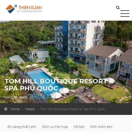
TOM HILL BOUTIQUE RESORT &
SPA PHÚ QUỐC
760,000
from/per night
Home
Hotels
Tom Hill Boutique Resort & Spa Phú Quốc
Ăn sáng miễn phí
Dịch vụ hội họp
Hồ bơi
Wifi miễn phí