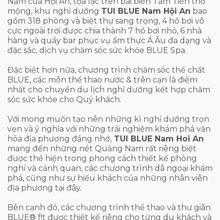
Nam của Hội An, tọa lạc trên bãi biển Tam Tiến thơ
mộng, khu nghỉ dưỡng
TUI BLUE Nam Hội An
bao
gồm 318 phòng và biệt thự sang trọng, 4 hồ bơi vô
cực ngoài trời được chia thành 7 hồ bơi nhỏ, 6 nhà
hàng và quầy bar phục vụ ẩm thực Á Âu đa dạng và
đặc sắc, dịch vụ chăm sóc sức khỏe BLUE Spa.
Đặc biệt hơn nữa, chương trình chăm sóc thể chất
BLUE, các môn thể thao nước & trên cạn là điểm
nhất cho chuyến du lịch nghỉ dưỡng kết hợp chăm
sóc sức khỏe cho Quý khách.
Với mong muốn tạo nên những kì nghỉ dưỡng trọn
vẹn và ý nghĩa với những trải nghiệm khám phá văn
hóa địa phương đáng nhớ,
TUI BLUE Nam Hoi An
mang đến những nét Quảng Nam rất riêng biệt
được thể hiện trong phong cách thiết kế phòng
nghỉ và cảnh quan, các chương trình dã ngoại khám
phá, cũng như sự hiếu khách của những nhân viên
địa phương tại đây.
Bên cạnh đó, các chương trình thể thao và thư giãn
BLUE® f!t được thiết kế riêng cho từng du khách và