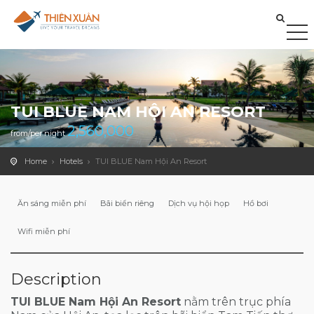
TUI BLUE NAM HỘI AN RESORT
2,560,000
from/per night
Home
Hotels
TUI BLUE Nam Hội An Resort
Ăn sáng miễn phí
Bãi biển riêng
Dịch vụ hội họp
Hồ bơi
Wifi miễn phí
Description
TUI BLUE Nam Hội An Resort
nằm trên trục phía