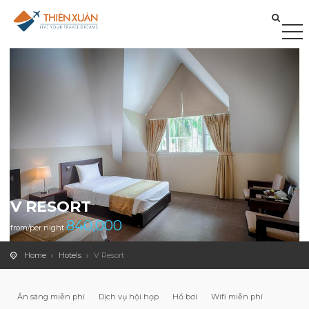
V RESORT
840,000
from/per night
Home
Hotels
V Resort
Ăn sáng miễn phí
Dịch vụ hội họp
Hồ bơi
Wifi miễn phí