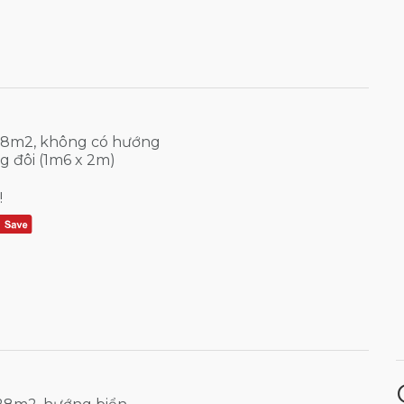
 18m2, không có hướng
g đôi (1m6 x 2m)
!