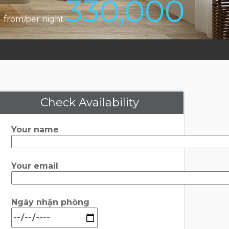
330,000
from/per night
Check Availability
Your name
Your email
Ngày nhận phòng