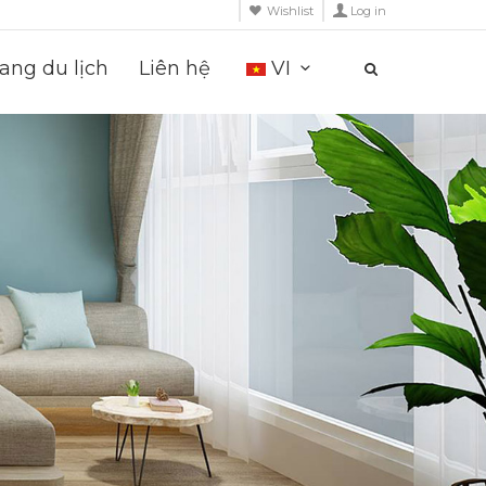
Wishlist
Log in
ng du lịch
Liên hệ
VI