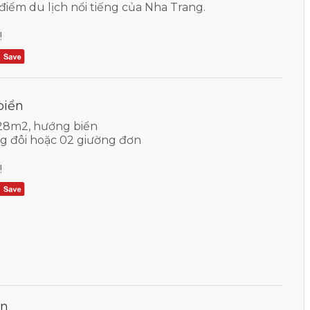
iểm du lịch nổi tiếng của Nha Trang.
!
biển
 28m2, hướng biển
ng đôi hoặc 02 giường đơn
!
ển