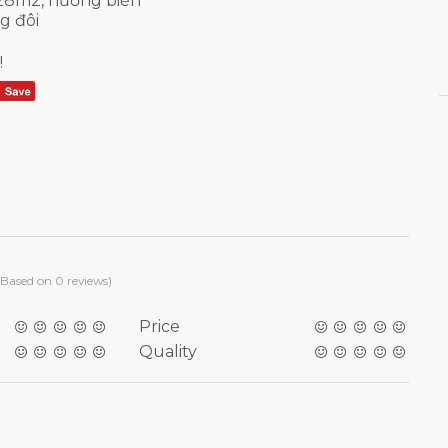
 28m2, hướng biển
g đôi
!
(Based on 0 reviews)
Price
Quality